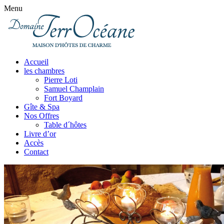
Menu
Accueil
les chambres
Pierre Loti
Samuel Champlain
Fort Boyard
Gîte & Spa
Nos Offres
Table d´hôtes
Livre d’or
Accès
Contact