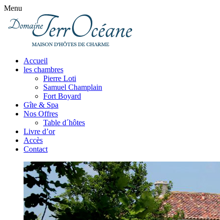
Menu
Accueil
les chambres
Pierre Loti
Samuel Champlain
Fort Boyard
Gîte & Spa
Nos Offres
Table d´hôtes
Livre d’or
Accès
Contact