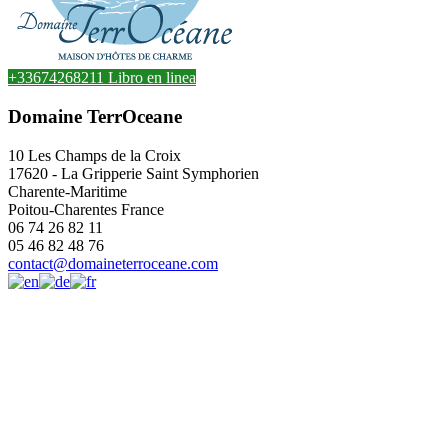
+33674268211
Libro en linea
Domaine TerrOceane
10 Les Champs de la Croix
17620
-
La Gripperie Saint Symphorien
Charente-Maritime
Poitou-Charentes
France
06 74 26 82 11
05 46 82 48 76
contact@domaineterroceane.com